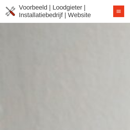
Ga
Voorbeeld | Loodgieter |
HOO
naar
Installatiebedrijf | Website
de
inhoud