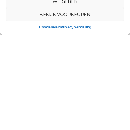
WEIGEREN
BEKIJK VOORKEUREN
40000 Lorem ipsum dolor sit amet, consectetur
Cookiebeleid
Privacy verklaring
adipiscing elit. Suspendisse a eleifend nisl. Morbi
faucibus odio at augue cursus, eu condimentum orci
cursus. Ut imperdiet nunc id blandit luctus. Integer
interdum diam ut purus congue varius. Nam a justo sit
amet diam lacinia finibus.