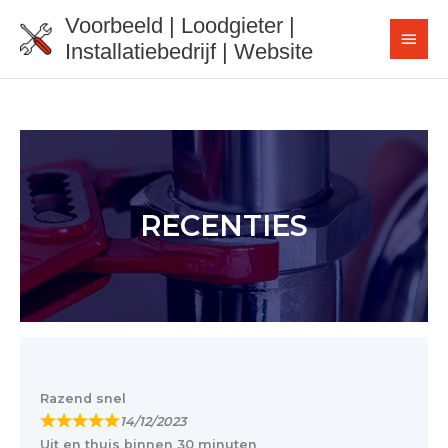
Ga
Voorbeeld | Loodgieter |
HOO
naar
Installatiebedrijf | Website
de
inhoud
RECENTIES
Razend snel
14/12/2023
Uit en thuis binnen 30 minuten