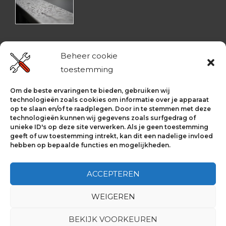
Beheer cookie
Adres van de makers
toestemming
Jrdwebdesign
Om de beste ervaringen te bieden, gebruiken wij
technologieën zoals cookies om informatie over je apparaat
Wilgenroos 42
op te slaan en/of te raadplegen. Door in te stemmen met deze
3628 NS Kockengen
technologieën kunnen wij gegevens zoals surfgedrag of
unieke ID's op deze site verwerken. Als je geen toestemming
06-51689474
geeft of uw toestemming intrekt, kan dit een nadelige invloed
hebben op bepaalde functies en mogelijkheden.
ACCEPTEREN
WEIGEREN
Copyright © 2026
Voorbeeld | Loodgieter |
BEKIJK VOORKEUREN