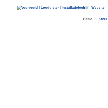
Ga
naar
de
Home
Over
inhoud