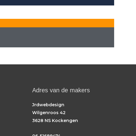
Adres van de makers
Jrdwebdesign
Wilgenroos 42
3628 NS Kockengen
06-51689474