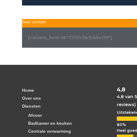
Snel contact
[caldera_form id="CF5fc3e7c654139"]
4,8
Home
4,8 van 5
Over ons
reviews)
Diensten
Uitsteken
Afvoer
Badkamer en keuken
Heel goe
Centrale verwarming