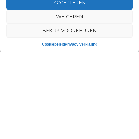
ACCEPTEREN
WEIGEREN
BEKIJK VOORKEUREN
Ander bericht tussen gevoegd
Cookiebeleid
Privacy verklaring
Home
Over ons
Diensten
Afvoer
Badkamer en keuken
Centrale verwarming
Commerciële contracten
Elektriciteit en verlichting
Gas service