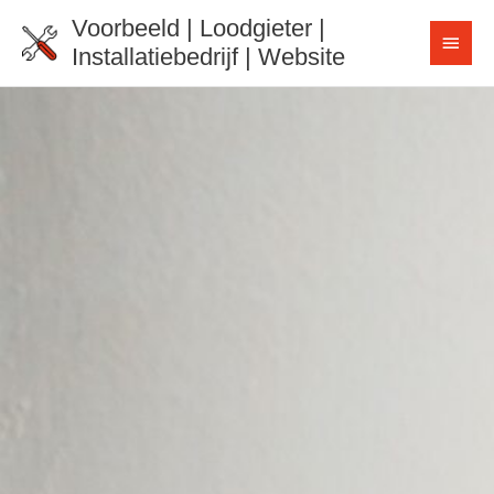
Ga
Voorbeeld | Loodgieter |
HOO
naar
Installatiebedrijf | Website
de
inhoud